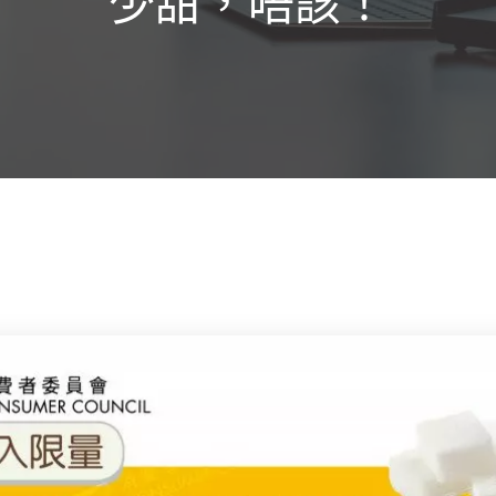
少甜，唔該！