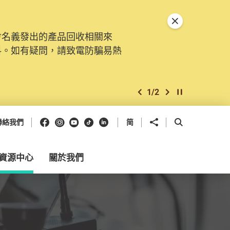
關閉特別通告
會名義發出的產品回收相關來
料。如有疑問，請致電防騙易熱
1
/
2
上一個
下一個
開始/暫停幻燈
Facebook
Instagram
Youtube
抖音
領英
分享到
開啟搜尋框
聯絡我們
简
資源中心
關於我們