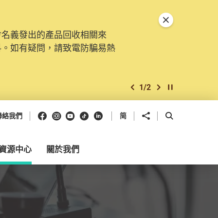
關閉特別通告
會名義發出的產品回收相關來
料。如有疑問，請致電防騙易熱
1
/
2
上一個
下一個
開始/暫停幻燈
Facebook
Instagram
Youtube
抖音
領英
分享到
開啟搜尋框
聯絡我們
简
資源中心
關於我們