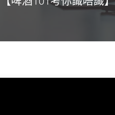
【啤酒101考你識唔識】