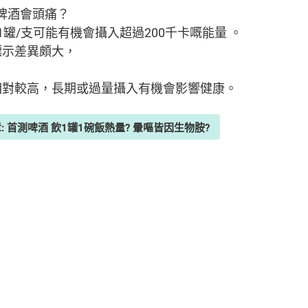
啤酒會頭痛？
罐/支可能有機會攝入超過200千卡嘅能量 。
標示差異頗大，
相對較高，長期或過量攝入有機會影響健康。
: 首測啤酒 飲1罐1碗飯熱量? 暈嘔皆因生物胺?