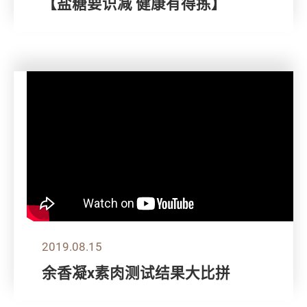
【盐糖要识减 健康有得拣】
2019.08.15
余香凝x素肉测试结果大比拼