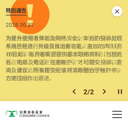
特別通告
关闭
2026.06.29
2025.10.31
消委会提醒消费者及商户，本会仅于官方网站发
为提升使用者体验及网络安全，本会的投诉处理
布消费警示。如接获以消委会名义发出的产品回
系统已经进行升级及推出新功能。由2025年11月
收相关来电、电邮、短讯或社交媒体讯息，切勿
10日起，消费者需要提供基本联络资料（包括姓
轻信回应，更应避免透露任何个人资料。如有疑
名、电邮及电话）注册帐户，才可提交投诉、查
问，请致电防骗易热线18222或消委会热线2929
询及建议。所有提交纪录将清晰整合于帐户中，
2222查询。
方便日后作出跟进。
2
/
2
上一个
下一个
开
Skip to main content
目
消费者委员会