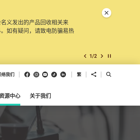
关闭特別通告
会名义发出的产品回收相关来
料。如有疑问，请致电防骗易热
1
/
2
上一个
下一个
开始/暂停幻灯
Facebook
Instagram
Youtube
抖音
领英
分享到
开启搜寻框
联络我们
繁
资源中心
关于我们