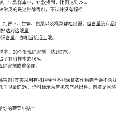
，15款样本中，11款找到，比例达到73%
，较常见的是这种除害剂，不过并没有超标。
、红萝卜、甘笋、白菜以及椰菜都检出镉，但含量没有超出
刚好达到这限量；
的镉含量，亦相当接近上限。
样本，28个发现除害剂，达到37%。
占了有机样本的16%。
现除害剂或重金属。
除害剂?其实采用有机耕种也不能保证农作物完全会不含
低于限量的5%，仍可标示为有机农产品出售，前提是因
给你的蔬菜小贴士: