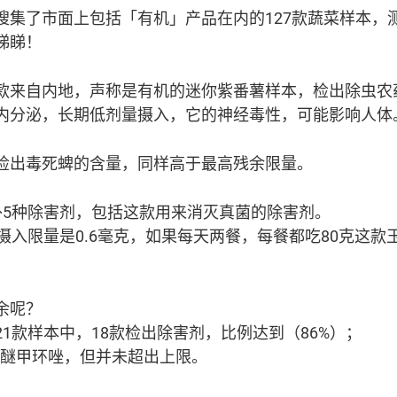
集了市面上包括「有机」产品在内的127款蔬菜样本，测
睇睇！
款来自内地，声称是有机的迷你紫番薯样本，检出除虫农
内分泌，长期低剂量摄入，它的神经毒性，可能影响人体
检出毒死蜱的含量，同样高于最高残余限量。
外5种除害剂，包括这款用来消灭真菌的除害剂。
摄入限量是0.6毫克，如果每天两餐，每餐都吃80克这
余呢？
1款样本中，18款检出除害剂，比例达到（86%）；
苯醚甲环唑，但并未超出上限。