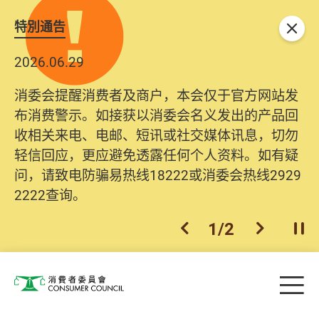
特別通告
关闭
2026.06.29
消委会提醒消费者及商户，本会仅于官方网站发
布消费警示。如接获以消委会名义发出的产品回
收相关来电、电邮、短讯或社交媒体讯息，切勿
轻信回应，更应避免透露任何个人资料。如有疑
问，请致电防骗易热线18222或消委会热线2929
2222查询。
1
/
2
上一个
下一个
开
Skip to main content
目
消费者委员会