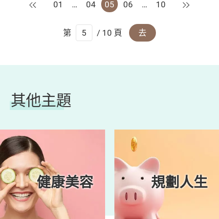
上一頁
下一頁
01
…
04
05
06
…
10
第
/ 10 頁
去
其他主題
健康美容
規劃人生