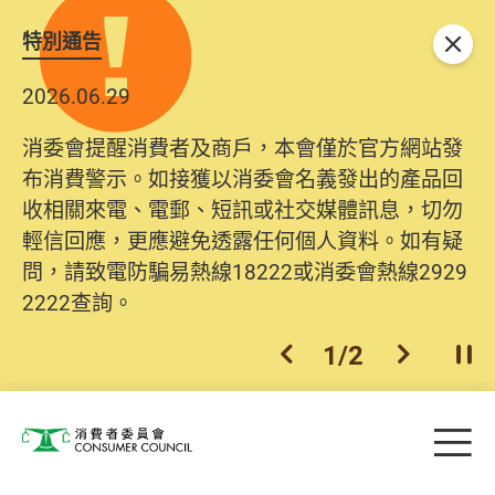
特別通告
關閉
2026.06.29
消委會提醒消費者及商戶，本會僅於官方網站發
布消費警示。如接獲以消委會名義發出的產品回
收相關來電、電郵、短訊或社交媒體訊息，切勿
輕信回應，更應避免透露任何個人資料。如有疑
問，請致電防騙易熱線18222或消委會熱線2929
2222查詢。
1
/
2
上一個
下一個
開
Skip to main content
目
消費者委員會