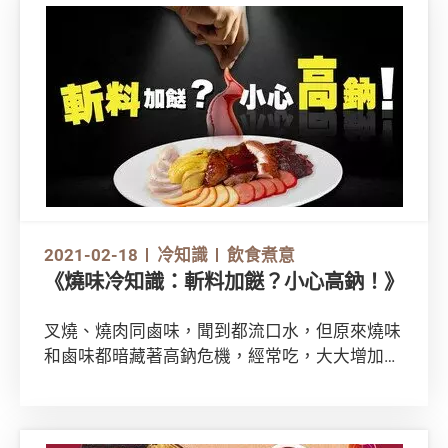
重用的廚房紙？即看下文，認識多點這項廚房的
必備物品！
2021-02-18
冷知識
飲食煮意
《燒味冷知識：斬料加餸？小心高鈉！》
叉燒、燒肉同鹵味，聞到都流口水，但原來燒味
和鹵味都暗藏著高鈉危機，經常吃，大大增加患
上高血壓、心臟病的風險！
想知道哪款燒味鹵味的鈉含量最高, 一起來看看