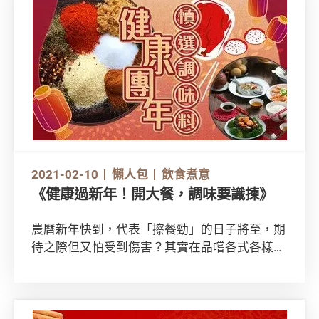
影片吧。
https://www.youtube.com/watch?
v=40g2Ufs5tzE
2021-02-10
懶人包
飲食煮意
《健康過新年！開大餐，調味要識揀》
農曆新年快到，代表「擦餐勁」的日子將至，期
待之際但又怕受到傷害？其實在品嚐各式各樣美
食的同時，一樣可以食得健康。要避免高鈉高糖
飲食，可從選擇合適的調味料入手。