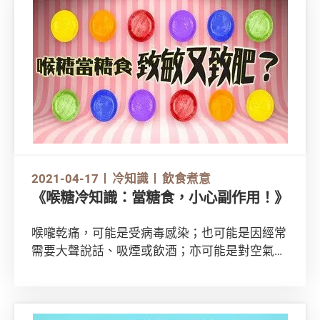
GF1TFpDpY
2021-04-17
冷知識
飲食煮意
《喉糖冷知識：當糖食，小心副作用！》
喉嚨乾痛，可能是受病毒感染；也可能是因經常
需要大聲說話、吸煙或飲酒；亦可能是對空氣中
某些物質出現過敏反應，令鼻水倒流至喉嚨，或
因鼻塞改為用口呼吸而刺激喉嚨。不少人會透過
食喉糖紓緩喉嚨痛徵狀，但你又知否喉糖有分不