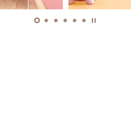
1
2
3
4
5
6
開始/暫停幻燈