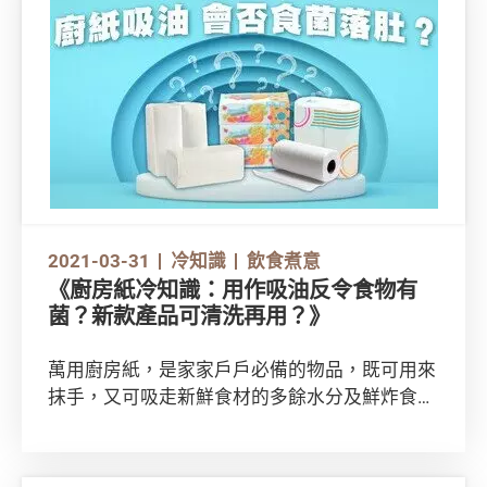
同種類，當中有不少不是糖而是藥。假如過量服
用，有機會會過敏甚或致肥！
2021-03-31
冷知識
飲食煮意
《廚房紙冷知識：用作吸油反令食物有
菌？新款產品可清洗再用？》
萬用廚房紙，是家家戶戶必備的物品，既可用來
抹手，又可吸走新鮮食材的多餘水分及鮮炸食物
的多餘油分，甚至更可為蔬果保鮮，以及清理湯
汁醬汁、餐具和食物污漬。不過你有否想過，用
廚房紙處理食材是否衛生？你又有否見過能清洗