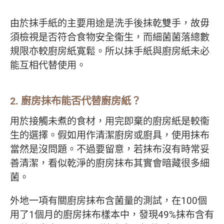
由於抹手紙的主要用途是洗手後抹乾雙手，故毋
須檢視是否符合食物安全衞生，而細菌菌落總數
規限亦較廚房紙寛鬆。所以抹手紙與廚房紙未必
能互相代替使用。
2. 廚房抹布能否代替廚房紙？
用於接觸未煮的食材，用完即棄的廚房紙是較衞
生的選擇。假如用作清潔廚房或廚具，使用抹布
當然是沒問題。不過要留意，若抹布沒有時常妥
善清潔，看似乾淨的廚房抹布其實會暗藏很多細
菌。
外地一項有關廚房抹布含菌量的測試，在100個
用了1個月的廚房抹布樣本中，發現49%抹布含有