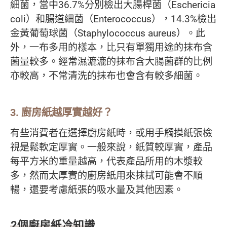
細菌，當中36.7%分別檢出大腸桿菌（Eschericia
coli）和腸道細菌（Enterococcus），14.3%檢出
金黃葡萄球菌（Staphylococcus aureus）。此
外，一布多用的樣本，比只有單獨用途的抹布含
菌量較多。經常濕漉漉的抹布含大腸菌群的比例
亦較高，不常清洗的抹布也會含有較多細菌。
3. 廚房紙越厚實越好？
有些消費者在選擇廚房紙時，或用手觸摸紙張檢
視是鬆軟定厚實。一般來說，紙質較厚實，產品
每平方米的重量越高，代表產品所用的木漿較
多，然而太厚實的廚房紙用來抹拭可能會不順
暢，還要考慮紙張的吸水量及其他因素。
2個廚房紙冷知識