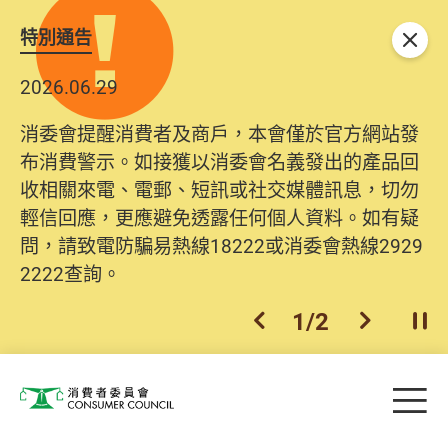
特別通告
關閉
2026.06.29
消委會提醒消費者及商戶，本會僅於官方網站發
布消費警示。如接獲以消委會名義發出的產品回
收相關來電、電郵、短訊或社交媒體訊息，切勿
輕信回應，更應避免透露任何個人資料。如有疑
問，請致電防騙易熱線18222或消委會熱線2929
2222查詢。
1
/
2
上一個
下一個
開
Skip to main content
目
消費者委員會