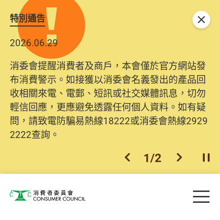
特別通告
關閉
2026.06.29
消委會提醒消費者及商戶，本會僅於官方網站發
布消費警示。如接獲以消委會名義發出的產品回
收相關來電、電郵、短訊或社交媒體訊息，切勿
輕信回應，更應避免透露任何個人資料。如有疑
問，請致電防騙易熱線18222或消委會熱線2929
2222查詢。
1
/
2
上一個
下一個
開
Skip to main content
目
消費者委員會