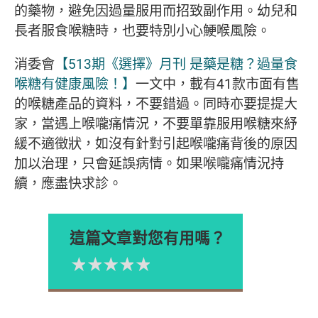
的藥物，避免因過量服用而招致副作用。幼兒和
長者服食喉糖時，也要特別小心鯁喉風險。
消委會
【513期《選擇》月刊 是藥是糖？過量食
喉糖有健康風險！】
一文中，載有41款市面有售
的喉糖產品的資料，不要錯過。同時亦要提提大
家，當遇上喉嚨痛情況，不要單靠服用喉糖來紓
緩不適徵狀，如沒有針對引起喉嚨痛背後的原因
加以治理，只會延誤病情。如果喉嚨痛情況持
續，應盡快求診。
這篇文章對您有用嗎？
1星
2星
3星
4星
5星
Please rate