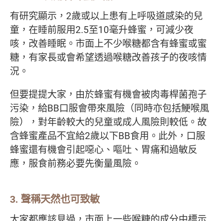
有研究顯示，2歲或以上患有上呼吸道感染的兒
童，在睡前服用2.5至10毫升蜂蜜，可減少夜
咳，改善睡眠。市面上不少喉糖都含有蜂蜜或蜜
糖，有家長或會希望透過喉糖改善孩子的夜咳情
況。
但要提提大家，由於蜂蜜有機會被肉毒桿菌孢子
污染，給BB口服會帶來風險（同時亦包括鯁喉風
險），對年齡較大的兒童或成人風險則較低。故
含蜂蜜產品不宜給2歲以下BB食用。此外，口服
蜂蜜還有機會引起噁心、嘔吐、胃痛和過敏反
應，服食前務必要先衡量風險。
3. 聲稱天然也可致敏
大家都應該見過，市面上一些喉糖的成分中標示