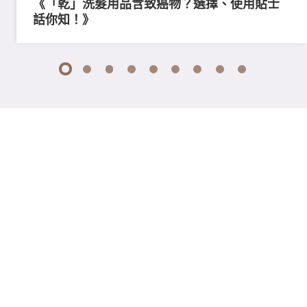
《「乾」洗髮用品含致癌物？選擇、使用貼士
話你知！》
1
2
3
4
5
6
7
8
9