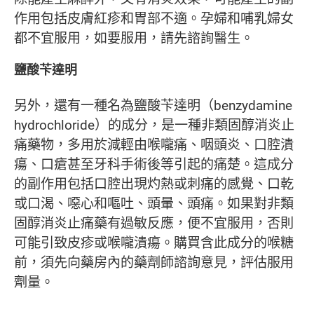
作用包括皮膚紅疹和胃部不適。孕婦和哺乳婦女
都不宜服用，如要服用，請先諮詢醫生。
鹽酸苄達明
另外，還有一種名為鹽酸苄達明（benzydamine
hydrochloride）的成分，是一種非類固醇消炎止
痛藥物，多用於減輕由喉嚨痛、咽頭炎、口腔潰
瘍、口瘡甚至牙科手術後等引起的痛楚。這成分
的副作用包括口腔出現灼熱或刺痛的感覺、口乾
或口渴、噁心和嘔吐、頭暈、頭痛。如果對非類
固醇消炎止痛藥有過敏反應，便不宜服用，否則
可能引致皮疹或喉嚨潰瘍。購買含此成分的喉糖
前，須先向藥房內的藥劑師諮詢意見，評估服用
劑量。