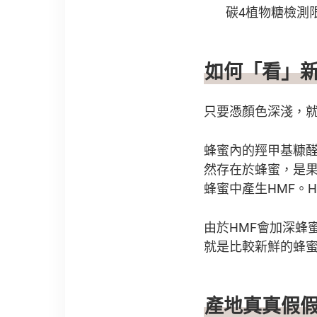
碳4植物糖檢測
如何「看」
只要憑顏色深淺，
蜂蜜內的羥甲基糠醛（h
然存在於蜂蜜，是
蜂蜜中產生HMF。
由於HMF會加深蜂
就是比較新鮮的蜂
產地真真假