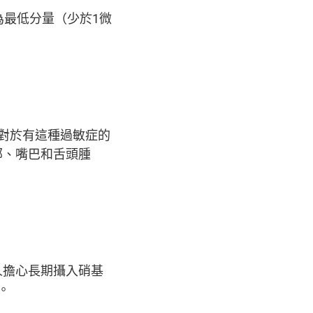
為最低分量（少於1微
。對於有這種過敏症的
部、嘴巴和舌頭腫
人擔心長期攝入硝基
。