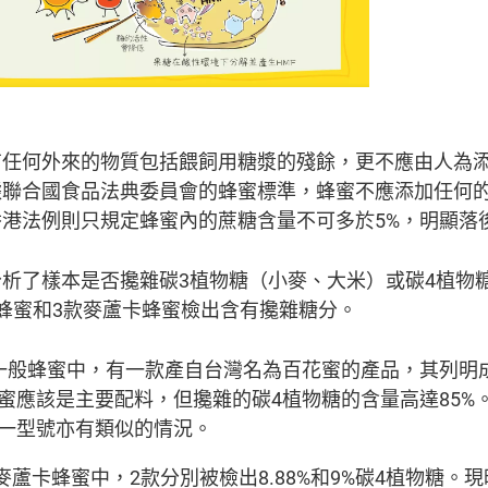
有任何外來的物質包括餵飼用糖漿的殘餘，更不應由人為
據聯合國食品法典委員會的蜂蜜標準，蜂蜜不應添加任何
港法例則只規定蜂蜜內的蔗糖含量不可多於5%，明顯落
析了樣本是否攙雜碳3植物糖（小麥、大米）或碳4植物
蜂蜜和3款麥蘆卡蜂蜜檢出含有攙雜糖分。
一般蜂蜜中，有一款產自台灣名為百花蜜的產品，其列明
蜜應該是主要配料，但攙雜的碳4植物糖的含量高達85%。
一型號亦有類似的情況。
麥蘆卡蜂蜜中，2款分別被檢出8.88%和9%碳4植物糖。