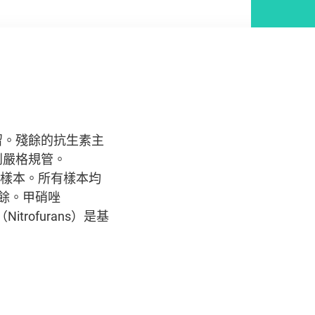
留。殘餘的抗生素主
到嚴格規管。
y）樣本。所有樣本均
餘。甲硝唑
trofurans）是基