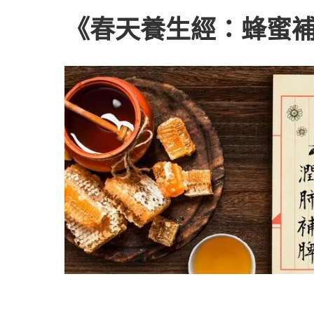
《春天養生經：蜂蜜