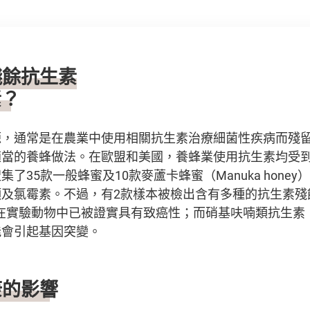
殘餘抗生素
素？
源，通常是在農業中使用相關抗生素治療細菌性疾病而殘
適當的養蜂做法。在歐盟和美國，養蜂業使用抗生素均受
了35款一般蜂蜜及10款麥蘆卡蜂蜜（Manuka hone
類及氯霉素。不過，有2款樣本被檢出含有多種的抗生素殘
ole）在實驗動物中已被證實具有致癌性；而硝基呋喃類抗生素（Ni
能會引起基因突變。
康的影響