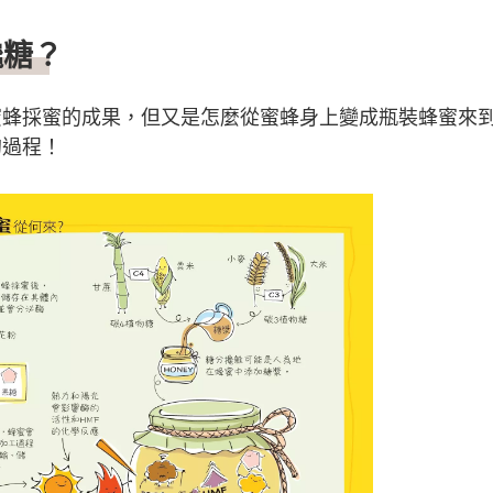
攙糖？
蜜蜂採蜜的成果，但又是怎麼從蜜蜂身上變成瓶裝蜂蜜來
的過程！