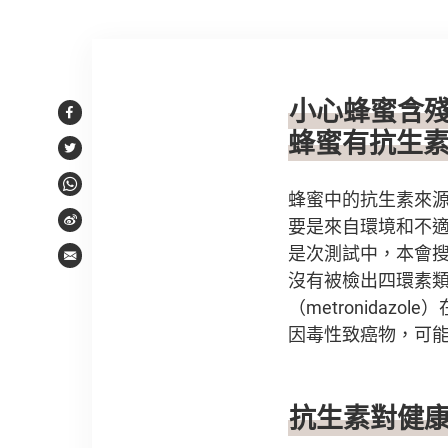
文章內容
小心蜂蜜含
Facebook
蜂蜜有抗生
Twitter
WhatsApp
蜂蜜中的抗生素來
要是來自環境和不
Weibo
是次測試中，本會搜集
Email
沒有被檢出四環素
（metronidaz
因毒性致癌物，可
抗生素對健