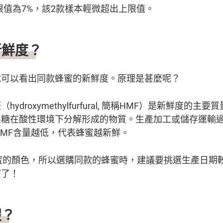
限值為7%，該2款樣本輕微超出上限值。
新鮮度？
就可以看出同款蜂蜜的新鮮度。原理是甚麼呢？
ydroxymethylfurfural, 簡稱HMF）是新鮮度的主
果糖在酸性環境下分解形成的物質。生產加工或儲存運輸
HMF含量越低，代表蜂蜜越新鮮。
蜜的顏色，所以選購同款的蜂蜜時，建議要挑選生產日期
蜜了！
假？