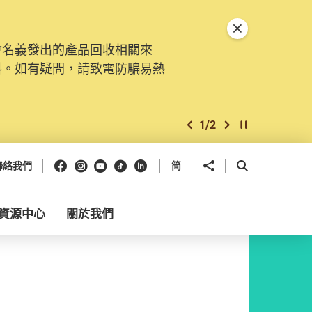
關閉特別通告
會名義發出的產品回收相關來
料。如有疑問，請致電防騙易熱
1
/
2
上一個
下一個
開始/暫停幻燈
Facebook
Instagram
Youtube
抖音
領英
分享到
開啟搜尋框
聯絡我們
简
資源中心
關於我們