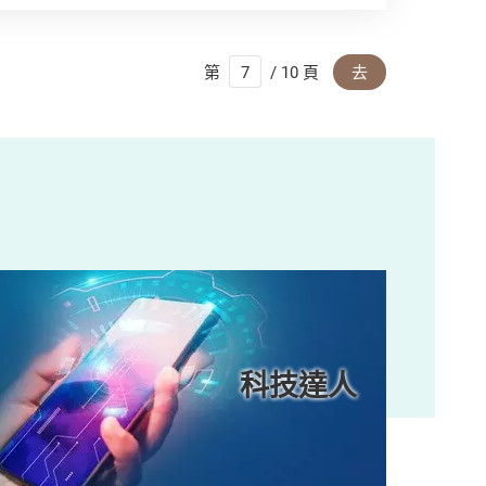
第
/ 10 頁
去
科技達人