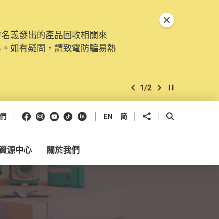
關閉特別通告
會名義發出的產品回收相關來
料。如有疑問，請致電防騙易熱
1
/
2
上一個
下一個
開始/暫停幻燈
Facebook
Instagram
Youtube
抖音
領英
分享到
開啟搜尋框
們
EN
简
資源中心
關於我們