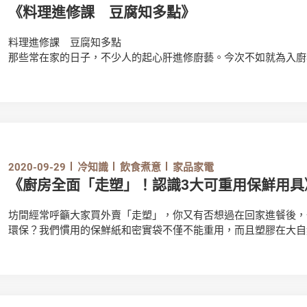
《料理進修課 豆腐知多點》
料理進修課 豆腐知多點
那些常在家的日子，不少人的起心肝進修廚藝。今次不如就為入廚
如何挑選、食用和保存這種常見食材，成為健康料理達人！
2020-09-29
冷知識
飲食煮意
家品家電
《廚房全面「走塑」！認識3大可重用保鮮用具
坊間經常呼籲大家買外賣「走塑」，你又有否想過在回家進餐後，
環保？我們慣用的保鮮紙和密實袋不僅不能重用，而且塑膠在大自
試試轉用以下3款較新穎的可重用保鮮用具吧！