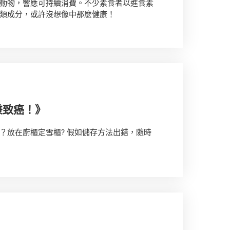
動物，響應可持續消費。不少素食者以進食素
類成分，或許沒想像中那麼健康！
兼致癌！》
？放在廚櫃定雪櫃? 假如儲存方法出錯，隨時