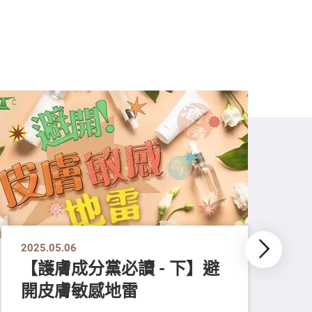
2025.05.06
【護膚成分黨必讀 - 下】避
開皮膚敏感地雷
202
【