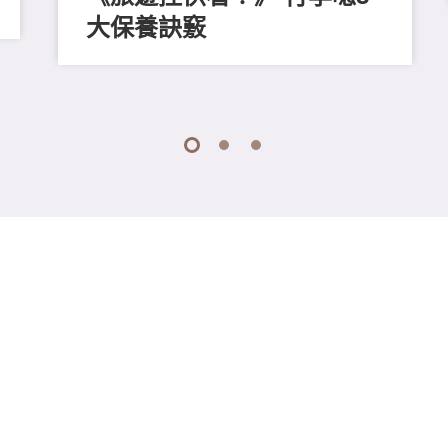
大保養訣竅
1
2
3