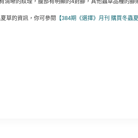
有清晰的紋理，腹部有明顯的4對腳，其他蟲草品種的腳
蟲夏草的資訊，你可參閱
【384期《選擇》月刊 購買冬蟲