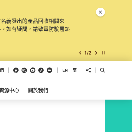
關閉特別通告
會名義發出的產品回收相關來
料。如有疑問，請致電防騙易熱
1
/
2
上一個
下一個
開始/暫停幻燈
Facebook
Instagram
Youtube
抖音
領英
分享到
開啟搜尋框
們
EN
简
資源中心
關於我們