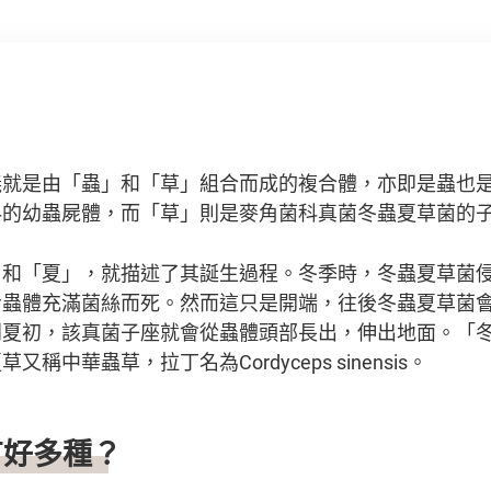
？
義就是由「蟲」和「草」組合而成的複合體，亦即是蟲也
科的幼蟲屍體，而「草」則是麥角菌科真菌冬蟲夏草菌的
」和「夏」，就描述了其誕生過程。冬季時，冬蟲夏草菌
令蟲體充滿菌絲而死。然而這只是開端，往後冬蟲夏草菌
到夏初，該真菌子座就會從蟲體頭部長出，伸出地面。「
稱中華蟲草，拉丁名為Cordyceps sinensis。
有好多種？