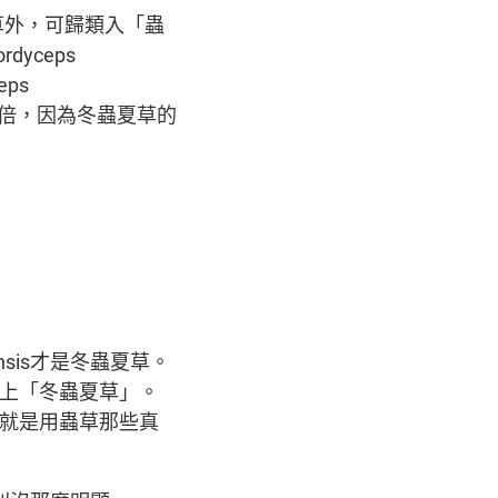
草外，可歸類入「蟲
dyceps
eps
十多倍，因為冬蟲夏草的
。
nsis才是冬蟲夏草。
上「冬蟲夏草」。
就是用蟲草那些真