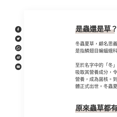
文章內容
是蟲還是草
Facebook
Twitter
冬蟲夏草，顧名思
是指鱗翅目蝙蝠蛾
WhatsApp
Weibo
至於名字中的「冬
Email
吸取其營養成分，
營養，成為菌核。
體正式出世。冬蟲夏草又
原來蟲草都