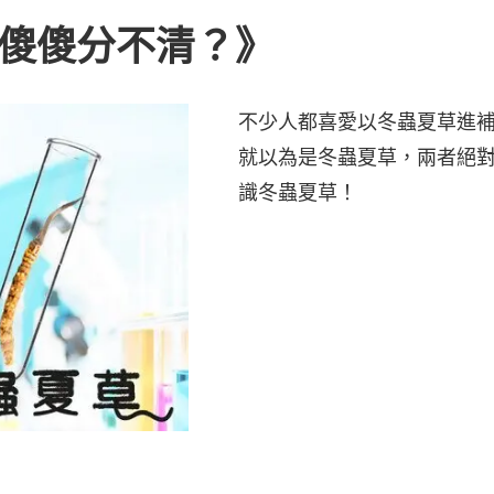
草 傻傻分不清？》
不少人都喜愛以冬蟲夏草進
就以為是冬蟲夏草，兩者絕
識冬蟲夏草！