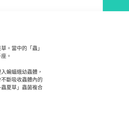
是草。當中的「蟲」
子座。
侵入蝙蝠蛾幼蟲體，
會不斷吸收蟲體內的
冬蟲夏草」蟲菌複合