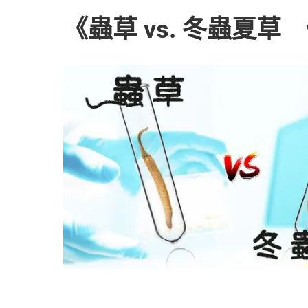
《蟲草 vs. 冬蟲夏