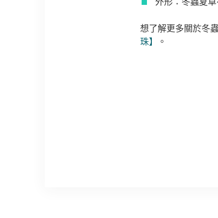
外形：冬蟲夏草
想了解更多關於冬
珠】
。