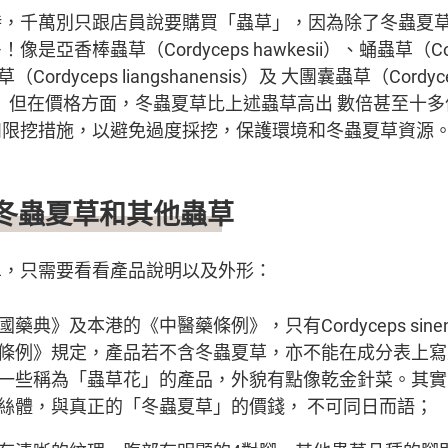
時，千萬別只跟店員說要購買「蟲草」，因為除了冬蟲夏
亞香棒蟲草（Cordyceps hawkesii）、蛹蟲草（Cor
蟲草（Cordyceps liangshanensis）及 大團囊蟲草（Cordyc
oides）。 但在價格方面，冬蟲夏草比上述蟲草高出 數倍甚至
和限挖措施，以避免過度採挖，保護環境和冬蟲夏草資源
冬蟲夏草和其他蟲草
單，只需要看看產品說明以及外形：
藥典》及本港的《中醫藥條例》，只有Cordyceps sine
條例》規定，產品若不含冬蟲夏草，亦不能在成分表上寫
一些稱為「蟲草花」的產品，外貌有點像乾金針菜。其實
絲體，與真正的「冬蟲夏草」的價錢， 不可同日而語；