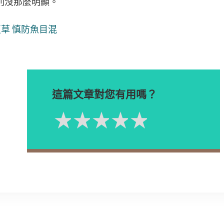
則沒那麼明顯。
夏草 慎防魚目混
這篇文章對您有用嗎？
1星
2星
3星
4星
5星
Please rate