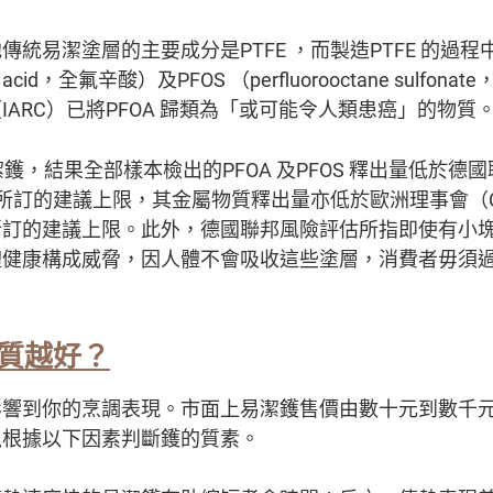
統易潔塗層的主要成分是PTFE ，而製造PTFE 的過程中
noic acid，全氟辛酸）及PFOS （perfluorooctane sulf
IARC）已將PFOA 歸類為「或可能令人類患癌」的物質
鑊，結果全部樣本檢出的PFOA 及PFOS 釋出量低於德
訂的建議上限，其金屬物質釋出量亦低於歐洲理事會（Council
所訂的建議上限。此外，德國聯邦風險評估所指即使有小
體健康構成威脅，因人體不會吸收這些塗層，消費者毋須
質越好
？
影響到你的烹調表現。市面上易潔鑊售價由數十元到數千
以根據以下因素判斷鑊的質素。