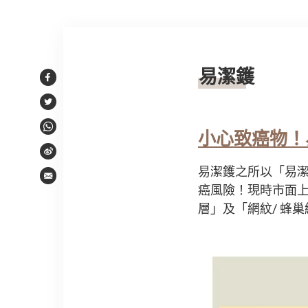
文章內容
易潔鑊
Facebook
Twitter
WhatsApp
小心致癌物
！
Weibo
易潔鑊之所以「易
Email
癌風險！現時市面上
層」及「網紋/ 蜂