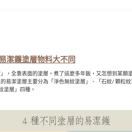
易潔鑊塗層物料大不同
潔」，全靠表面的塗層。煮了這麼多年飯，又怎想到某類
的易潔塗層主要分為「淨色無紋塗層」、「石紋/ 顆粒
巢紋塗層」四種。