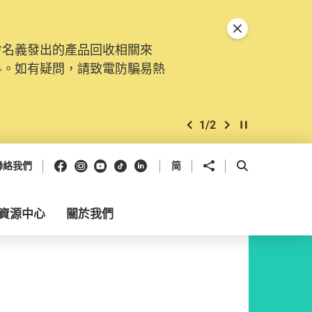
關閉特別通告
會名義發出的產品回收相關來
料。如有疑問，請致電防騙易熱
1
/
2
上一個
下一個
開始/暫停幻燈
Facebook
Instagram
Youtube
抖音
領英
分享到
開啟搜尋框
聯絡我們
简
資源中心
關於我們