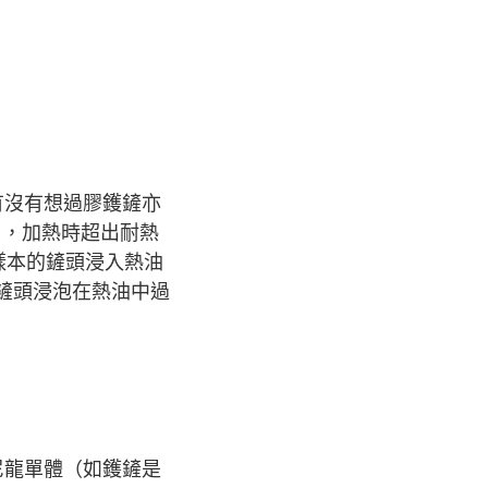
有沒有想過膠鑊鏟亦
 ，加熱時超出耐熱
樣本的鏟頭浸入熱油
膠鏟頭浸泡在熱油中過
尼龍單體（如鑊鏟是