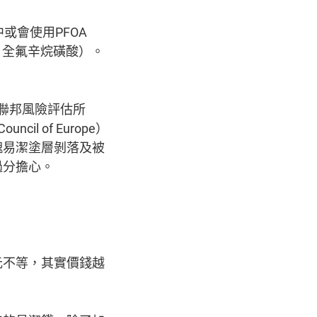
或會使用PFOA
onate，全氟辛烷磺酸）。
。
國聯邦風險評估所
 of Europe）
塊易潔塗層剝落及被
過分擔心。
元不等，其實價錢越