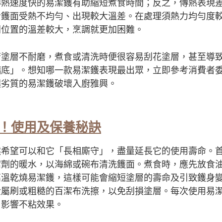
傳熱速度快的易潔鑊有助縮短煮食時間；反之，傳熱表現
令鑊面受熱不均勻、出現較大溫差。在處理須熱力均勻度
同位置的溫差較大，烹調就更加困難。
若塗層不耐磨，煮食或清洗時便很容易刮花塗層，甚至導
黐底」。想知哪一款易潔鑊表現最出眾，立即參考消費者
讓劣質的易潔鑊破壞入廚雅興。
！
使用及保養秘訣
然希望可以和它「長相廝守」，盡量延長它的使用壽命。
潔劑的暖水，以海綿或碗布清洗鑊面。煮食時，應先放食
高溫乾燒易潔鑊，這樣可能會縮短塗層的壽命及引致鑊身
金屬刷或粗糙的百潔布洗擦，以免刮損塗層。每次使用易
，影響不粘效果。