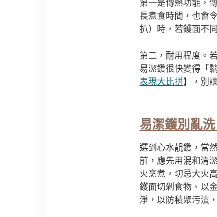
第一是傳熱功能，
長煮食時間，也會
扒）時，若鑊面不
第二，耐用程度。
易潔鑊很快變得「
表現大比拼
】，別
易潔鑊別亂洗
選到心水靚鑊，當
前，應先用混和清
火烹煮，切忌大火
鑊面切剁食物、以
淨，以防積聚污漬