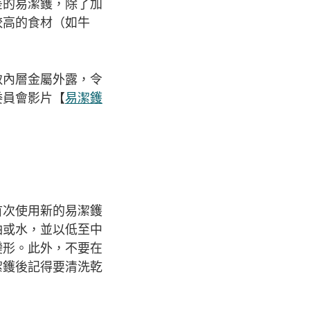
差的易潔鑊，除了加
較高的食材（如牛
致內層金屬外露，令
委員會影片【
易潔鑊
首次使用新的易潔鑊
油或水，並以低至中
變形。此外，不要在
潔鑊後記得要清洗乾