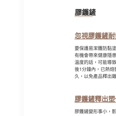
膠鑊鏟
忽視膠鑊鏟耐
要保護易潔鑊防黏
有機會帶來健康隱患
溫度的話，可能導致
後1分鐘內，已熱熔
久，以免產品釋出
膠鑊鏟釋出塑
膠鑊鏟變形事小，