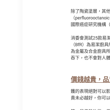
除了陶瓷塗層，其他傳
（perfluoroocta
國際癌症研究機構（
消委會測試25款易潔
（BfR）為易潔廚具所
為金屬及合金廚具
吞下，也不會對人
價錢越貴
，
品
鑊的表現絕對可以
貴未必越好，你可