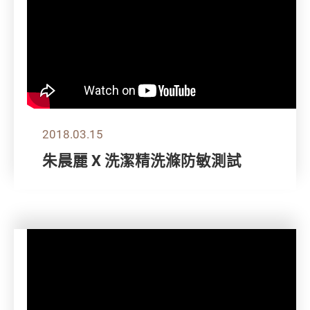
2018.03.15
朱晨麗 X 洗潔精洗滌防敏測試