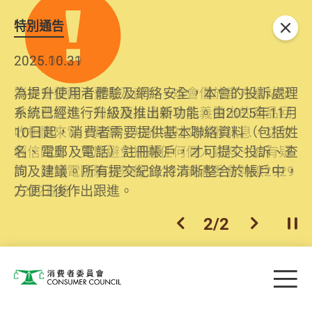
特別通告
關閉
2026.06.29
2025.10.31
消委會提醒消費者及商戶，本會僅於官方網站發
為提升使用者體驗及網絡安全，本會的投訴處理
布消費警示。如接獲以消委會名義發出的產品回
系統已經進行升級及推出新功能。由2025年11月
收相關來電、電郵、短訊或社交媒體訊息，切勿
10日起，消費者需要提供基本聯絡資料（包括姓
輕信回應，更應避免透露任何個人資料。如有疑
名、電郵及電話）註冊帳戶，才可提交投訴、查
問，請致電防騙易熱線18222或消委會熱線2929
詢及建議。所有提交紀錄將清晰整合於帳戶中，
2222查詢。
方便日後作出跟進。
2
/
2
上一個
下一個
開
Skip to main content
目
消費者委員會