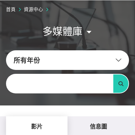
首頁
資源中心
多媒體庫
所有年份
關鍵字
搜尋
影片
信息圖