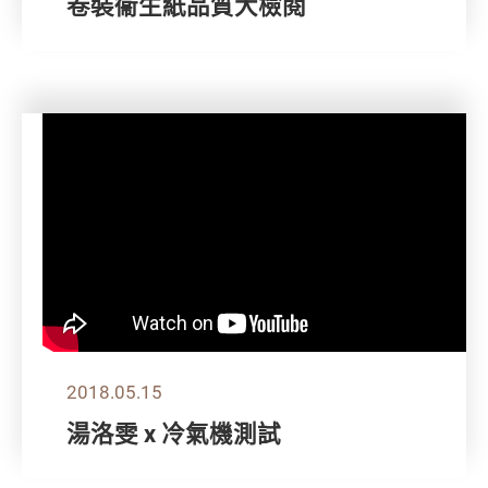
卷裝衞生紙品質大檢閱
2018.05.15
湯洛雯 x 冷氣機測試