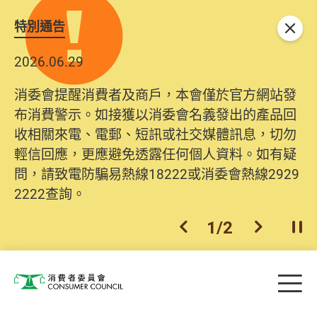
特別通告
關閉
2026.06.29
消委會提醒消費者及商戶，本會僅於官方網站發
布消費警示。如接獲以消委會名義發出的產品回
收相關來電、電郵、短訊或社交媒體訊息，切勿
輕信回應，更應避免透露任何個人資料。如有疑
問，請致電防騙易熱線18222或消委會熱線2929
2222查詢。
1
/
2
上一個
下一個
開
Skip to main content
目
消費者委員會