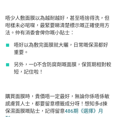
唔少人敷面膜以為越耐越好，甚至唔捨得洗，但
咁樣未必啱㗎，最緊要睇清楚標示嘅正確使用方
法。仲有消委會俾你嘅小貼士：
唔好以為敷完面膜就大曬，日常嘅保濕都好
重要。
另外，一D不含防腐劑嘅面膜，保質期相對較
短，記住啦！
購買面膜時，貴價唔一定最好，無論你係唔係敏
感膚質人士，都要留意標籤成分呀！想知多d揀
保濕面膜嘅貼士，記得留意
486期《選擇》月