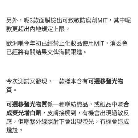
另外，呢3款面膜檢出可致敏防腐劑MIT，其中呢
款更超出內地規定上限。
歐洲喺今年初已經禁止化妝品使用MIT，消委會
已經將有關結果交俾海關跟進。
今次測試又發現，一款樣本含有
可遷移螢光物
質
。
可遷移螢光物質
係一種喺紡織品，或紙品中嘅
合
成熒光增白劑
，皮膚接觸到，有機會出現過敏反
應，佢喺紫外線照射下會出現螢光，有機會造成
尷尬。