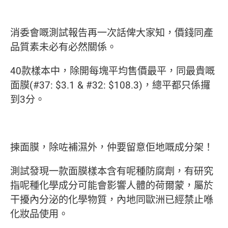
消委會嘅測試報告再一次話俾大家知，價錢同產
品質素未必有必然關係。
40款樣本中，除開每塊平均售價最平，同最貴嘅
面膜(#37: $3.1 & #32: $108.3)，總平都只係攞
到3分。
揀面膜，除咗補濕外，仲要留意佢地嘅成分架！
測試發現一款面膜樣本含有呢種防腐劑，有研究
指呢種化學成分可能會影響人體的荷爾蒙，屬於
干擾內分泌的化學物質，內地同歐洲已經禁止喺
化妝品使用。