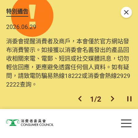
特別通告
關閉
2026.06.29
消委會提醒消費者及商戶，本會僅於官方網站發
布消費警示。如接獲以消委會名義發出的產品回
收相關來電、電郵、短訊或社交媒體訊息，切勿
輕信回應，更應避免透露任何個人資料。如有疑
問，請致電防騙易熱線18222或消委會熱線2929
2222查詢。
1
/
2
上一個
下一個
開
Skip to main content
目
消費者委員會