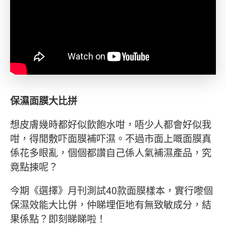
保濕面膜大比拼
想皮膚幾時都好似飲飽水咁，唔少人都會好似我
咁，得閒敷吓面膜補吓濕。不過市面上嘅面膜真
係花多眼亂，個個都讚自己係人氣補濕產品，究
竟點揀呢？
今期《選擇》月刊測試40款面膜樣本，實行嚟個
保濕效能大比併，仲睇埋佢地有無致敏成分，結
果係點？即刻睇睇啦！