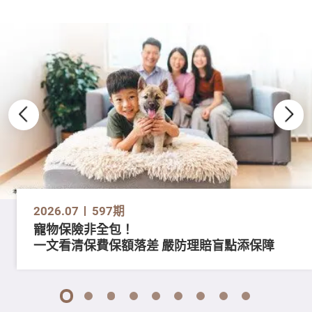
2026.07
597期
寵物保險非全包！
一文看清保費保額落差 嚴防理賠盲點添保障
1
2
3
4
5
6
7
8
9