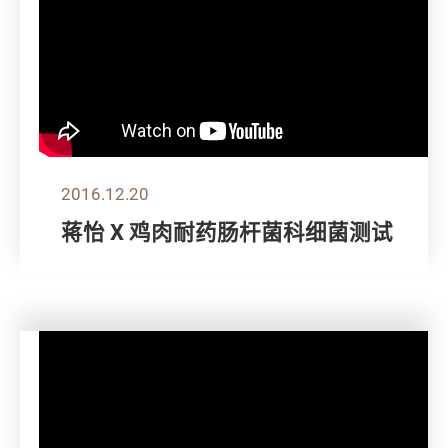
2016.12.20
蒋怡 X 鸡肉耐药肠杆菌科细菌测试