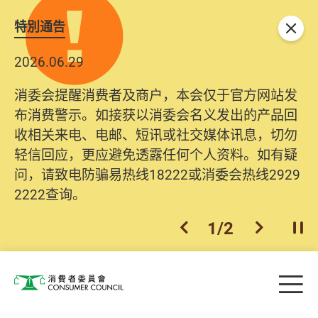
特別通告
关闭
2026.06.29
2025.10.31
消委会提醒消费者及商户，本会仅于官方网站发
为提升使用者体验及网络安全，本会的投诉处理
布消费警示。如接获以消委会名义发出的产品回
系统已经进行升级及推出新功能。由2025年11月
收相关来电、电邮、短讯或社交媒体讯息，切勿
10日起，消费者需要提供基本联络资料（包括姓
轻信回应，更应避免透露任何个人资料。如有疑
名、电邮及电话）注册帐户，才可提交投诉、查
问，请致电防骗易热线18222或消委会热线2929
询及建议。所有提交纪录将清晰整合于帐户中，
2222查询。
方便日后作出跟进。
2
/
2
上一个
下一个
开
Skip to main content
目
消费者委员会