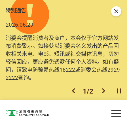
特別通告
关闭
2026.06.29
消委会提醒消费者及商户，本会仅于官方网站发
布消费警示。如接获以消委会名义发出的产品回
收相关来电、电邮、短讯或社交媒体讯息，切勿
轻信回应，更应避免透露任何个人资料。如有疑
问，请致电防骗易热线18222或消委会热线2929
2222查询。
1
/
2
上一个
下一个
开
Skip to main content
目
消费者委员会