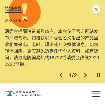
特別通告
关闭
2026.06.29
消委会提醒消费者及商户，本会仅于官方网站发
布消费警示。如接获以消委会名义发出的产品回
收相关来电、电邮、短讯或社交媒体讯息，切勿
轻信回应，更应避免透露任何个人资料。如有疑
问，请致电防骗易热线18222或消委会热线2929
2222查询。
1
/
2
上一个
下一个
开
Skip to main content
目
消费者委员会