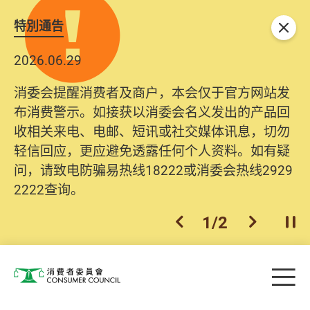
特別通告
关闭
2026.06.29
消委会提醒消费者及商户，本会仅于官方网站发
布消费警示。如接获以消委会名义发出的产品回
收相关来电、电邮、短讯或社交媒体讯息，切勿
轻信回应，更应避免透露任何个人资料。如有疑
问，请致电防骗易热线18222或消委会热线2929
2222查询。
1
/
2
上一个
下一个
开
Skip to main content
目
消费者委员会