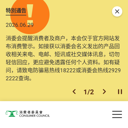
特別通告
关闭
2026.06.29
消委会提醒消费者及商户，本会仅于官方网站发
布消费警示。如接获以消委会名义发出的产品回
收相关来电、电邮、短讯或社交媒体讯息，切勿
轻信回应，更应避免透露任何个人资料。如有疑
问，请致电防骗易热线18222或消委会热线2929
2222查询。
1
/
2
上一个
下一个
开
Skip to main content
目
消费者委员会