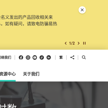
关闭特別通告
会名义发出的产品回收相关来
料。如有疑问，请致电防骗易热
1
/
2
上一个
下一个
开始/暂停幻灯
Facebook
Instagram
Youtube
抖音
领英
分享到
开启搜寻框
联络我们
繁
资源中心
关于我们