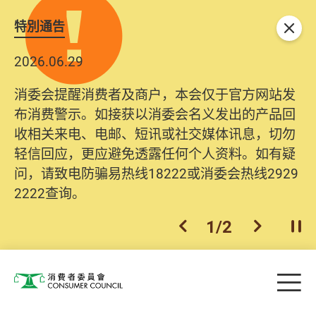
特別通告
关闭
2026.06.29
2025.10.31
消委会提醒消费者及商户，本会仅于官方网站发
为提升使用者体验及网络安全，本会的投诉处理
布消费警示。如接获以消委会名义发出的产品回
系统已经进行升级及推出新功能。由2025年11月
收相关来电、电邮、短讯或社交媒体讯息，切勿
10日起，消费者需要提供基本联络资料（包括姓
轻信回应，更应避免透露任何个人资料。如有疑
名、电邮及电话）注册帐户，才可提交投诉、查
问，请致电防骗易热线18222或消委会热线2929
询及建议。所有提交纪录将清晰整合于帐户中，
2222查询。
方便日后作出跟进。
2
/
2
上一个
下一个
开
Skip to main content
目
消费者委员会