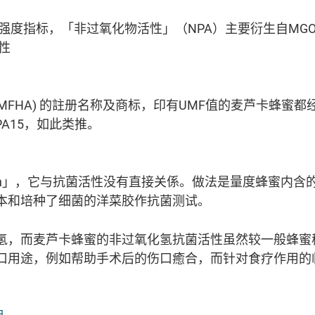
强度指标，「非过氧化物活性」（NPA）主要衍生自MG
性
MFHA) 的註册名称及商标，印有UMF值的麦芦卡蜂蜜都经
PA15，如此类推。
ollen」，它与抗菌活性没有直接关係。做法是量度蜂蜜内
本和培种了细菌的洋菜胶作抗菌测试。
氢，而麦芦卡蜂蜜的非过氧化氢抗菌活性虽然较一般蜂蜜
口用途，例如帮助手术后的伤口癒合，而针对食疗作用的
。