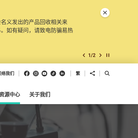
关闭特別通告
会名义发出的产品回收相关来
料。如有疑问，请致电防骗易热
1
/
2
上一个
下一个
开始/暂停幻灯
Facebook
Instagram
Youtube
抖音
领英
分享到
开启搜寻框
联络我们
繁
资源中心
关于我们