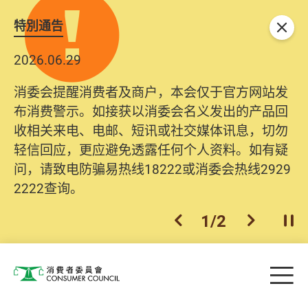
特別通告
关闭
2026.06.29
消委会提醒消费者及商户，本会仅于官方网站发
布消费警示。如接获以消委会名义发出的产品回
收相关来电、电邮、短讯或社交媒体讯息，切勿
轻信回应，更应避免透露任何个人资料。如有疑
问，请致电防骗易热线18222或消委会热线2929
2222查询。
1
/
2
上一个
下一个
开
Skip to main content
目
消费者委员会