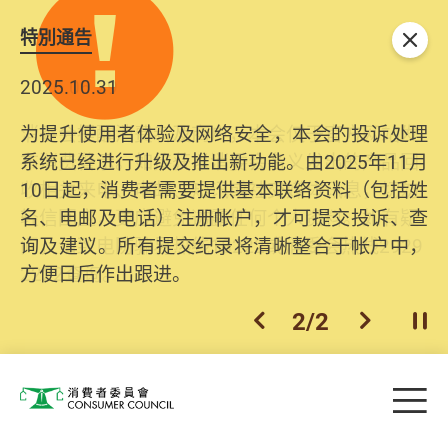
特別通告
关闭
2025.10.31
为提升使用者体验及网络安全，本会的投诉处理
系统已经进行升级及推出新功能。由2025年11月
10日起，消费者需要提供基本联络资料（包括姓
名、电邮及电话）注册帐户，才可提交投诉、查
询及建议。所有提交纪录将清晰整合于帐户中，
方便日后作出跟进。
2
/
2
上一个
下一个
开
Skip to main content
目
消费者委员会