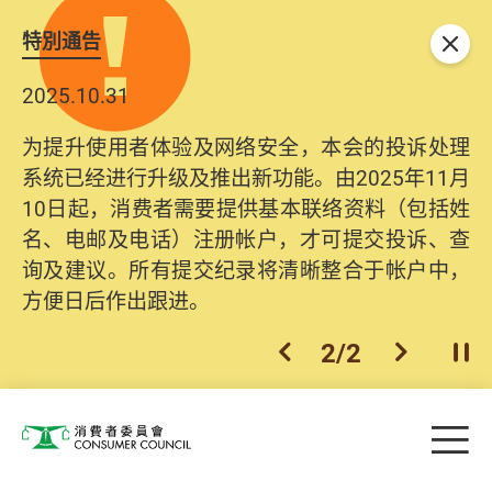
特別通告
关闭
2025.10.31
为提升使用者体验及网络安全，本会的投诉处理
系统已经进行升级及推出新功能。由2025年11月
10日起，消费者需要提供基本联络资料（包括姓
名、电邮及电话）注册帐户，才可提交投诉、查
询及建议。所有提交纪录将清晰整合于帐户中，
方便日后作出跟进。
2
/
2
上一个
下一个
开
Skip to main content
目
消费者委员会