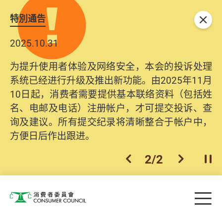
特別通告
关闭
2025.10.31
为提升使用者体验及网络安全，本会的投诉处理
系统已经进行升级及推出新功能。由2025年11月
10日起，消费者需要提供基本联络资料（包括姓
名、电邮及电话）注册帐户，才可提交投诉、查
询及建议。所有提交纪录将清晰整合于帐户中，
方便日后作出跟进。
2
/
2
上一个
下一个
开
Skip to main content
目
消费者委员会