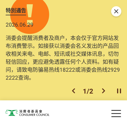
特別通告
关闭
2026.06.29
消委会提醒消费者及商户，本会仅于官方网站发
布消费警示。如接获以消委会名义发出的产品回
收相关来电、电邮、短讯或社交媒体讯息，切勿
轻信回应，更应避免透露任何个人资料。如有疑
问，请致电防骗易热线18222或消委会热线2929
2222查询。
1
/
2
上一个
下一个
开
Skip to main content
目
消费者委员会