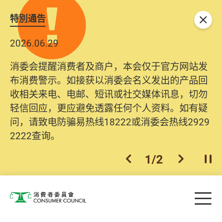
特別通告
关闭
2026.06.29
消委会提醒消费者及商户，本会仅于官方网站发
布消费警示。如接获以消委会名义发出的产品回
收相关来电、电邮、短讯或社交媒体讯息，切勿
轻信回应，更应避免透露任何个人资料。如有疑
问，请致电防骗易热线18222或消委会热线2929
2222查询。
1
/
2
上一个
下一个
开
Skip to main content
目
消费者委员会