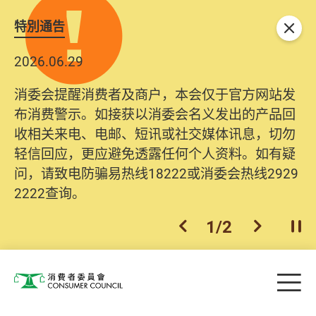
特別通告
关闭
2026.06.29
消委会提醒消费者及商户，本会仅于官方网站发
布消费警示。如接获以消委会名义发出的产品回
收相关来电、电邮、短讯或社交媒体讯息，切勿
轻信回应，更应避免透露任何个人资料。如有疑
问，请致电防骗易热线18222或消委会热线2929
2222查询。
1
/
2
上一个
下一个
开
Skip to main content
目
消费者委员会