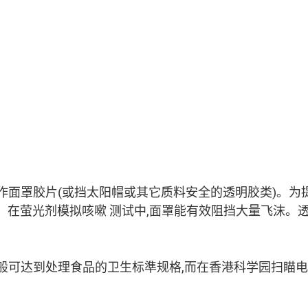
套作面罩胶片(或挡太阳帽或其它质料安全的透明胶类)。为
在萤光剂模拟咳嗽 测试中,面罩能有效阻挡大量飞沫。
一般可达到处理食品的卫生标準规格,而在香港科学园扫瞄