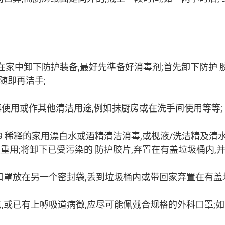
如在家中卸下防护装备,最好先準备好消毒剂;首先卸下防护 
随即再洁手;
再使用或作其他清洁用途,例如抺厨房或在洗手间使用等等;
:49 稀释的家用漂白水或酒精清洁消毒,或枧液/洗洁精及清
重用;将卸下已受污染的 防护胶片,弃置在有盖垃圾桶内,并
的口罩放在另一个密封袋,丢到垃圾桶内或带回家弃置在有盖垃
点,或已有上嘑吸道病徵,应尽可能佩戴合规格的外科口罩;