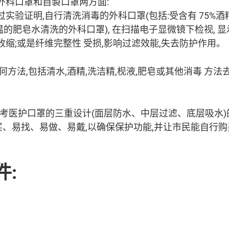
外科口罩和自製口罩两方面:
实验证明,自行清洗消毒的外科口罩(包括:受含有 75%
水温的肥皂水清洗的外科口罩), 在扫描电子显微镜下检视, 
缩;或是纤维完整性 受损,影响过滤效能,失去防护作用。
何方法,包括清水,酒精,洗洁精,枧液,肥皂或其他消毒 方
必须参考医护口罩的三重设计(面层防水、中层过滤、底层吸水
易买、易找、易做、易戴,以确保保护功能,并让市民能自行
件: