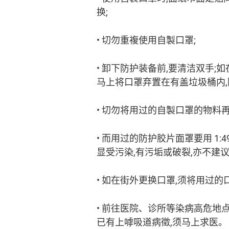
换;
• 切勿重複使用自製口罩;
• 卸下防护装备前,要清洁双手;
马上将口罩弃置在有盖垃圾桶内,
• 切勿将用过的自製口罩的物料
• 而用过的防护胶片面罩要用 1
显受污染,有污垢或破裂,亦不建议
• 如在街外更换口罩,须将用过
• 前往医院、诊所等染病高危地
已有上嘑吸道病徵,须马上求医。