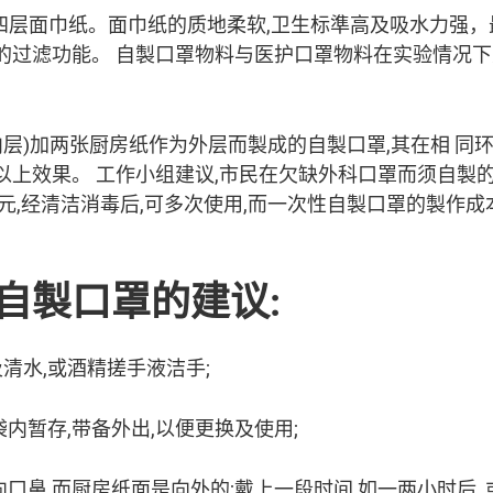
四层面巾纸。面巾纸的质地柔软,卫生标準高及吸水力强，
的过滤功能。 自製口罩物料与医护口罩物料在实验情况
层)加两张厨房纸作为外层而製成的自製口罩,其在相 同环境下
上效果。 工作小组建议,市民在欠缺外科口罩而须自製
元,经清洁消毒后,可多次使用,而一次性自製口罩的製作成
自製口罩的建议:
清水,或酒精搓手液洁手;
袋内暂存,带备外出,以便更换及使用;
向口鼻,而厨房纸面是向外的;戴上一段时间,如一两小时后,