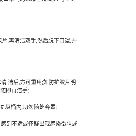
胶片,再清洁双手,然后脱下口罩,并
水清 洁后,方可重用;如防护胶片明
随即再洁手;
 圾桶内,切勿随处弃置;
如 感到不适或怀疑出现感染徵状或