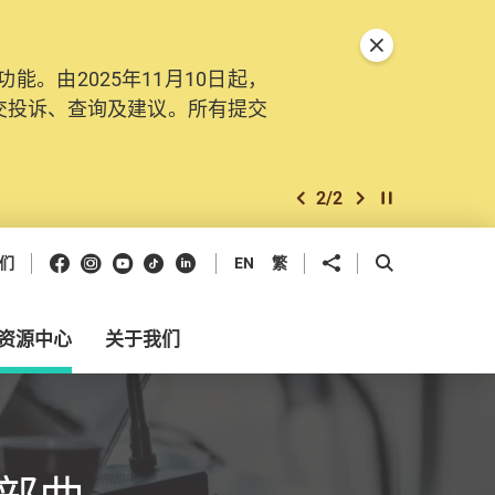
关闭特別通告
。由2025年11月10日起，
交投诉、查询及建议。所有提交
2
/
2
上一个
下一个
开始/暂停幻灯
Facebook
Instagram
Youtube
抖音
领英
分享到
开启搜寻框
们
EN
繁
资源中心
关于我们