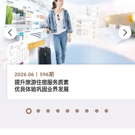
2026.06
596期
提升旅游住宿服务质素
优良体验巩固业界发展
1
2
3
4
5
6
7
8
9