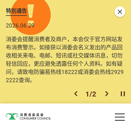
特別通告
关闭
2026.06.29
消委会提醒消费者及商户，本会仅于官方网站发
布消费警示。如接获以消委会名义发出的产品回
收相关来电、电邮、短讯或社交媒体讯息，切勿
轻信回应，更应避免透露任何个人资料。如有疑
问，请致电防骗易热线18222或消委会热线2929
2222查询。
1
/
2
上一个
下一个
开
Skip to main content
目
消费者委员会