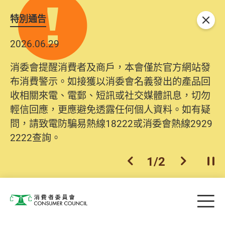
特別通告
關閉
2026.06.29
消委會提醒消費者及商戶，本會僅於官方網站發
布消費警示。如接獲以消委會名義發出的產品回
收相關來電、電郵、短訊或社交媒體訊息，切勿
輕信回應，更應避免透露任何個人資料。如有疑
問，請致電防騙易熱線18222或消委會熱線2929
2222查詢。
1
/
2
上一個
下一個
開
Skip to main content
目
消費者委員會