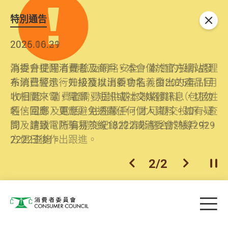
特別通告
關閉
2026.06.29
2025.10.31
消委會提醒消費者及商戶，本會僅於官方網站發
為提升使用者體驗及網絡安全，本會的投訴處理
布消費警示。如接獲以消委會名義發出的產品回
系統已經進行升級及推出新功能。由2025年11月
收相關來電、電郵、短訊或社交媒體訊息，切勿
10日起，消費者需要提供基本聯絡資料（包括姓
輕信回應，更應避免透露任何個人資料。如有疑
名、電郵及電話）註冊帳戶，才可提交投訴、查
問，請致電防騙易熱線18222或消委會熱線2929
詢及建議。所有提交紀錄將清晰整合於帳戶中，
2222查詢。
方便日後作出跟進。
2
/
2
上一個
下一個
開
Skip to main content
目
消費者委員會