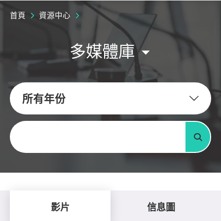
首頁
資源中心
多媒體庫
所有年份
關鍵字
搜尋
影片
信息圖