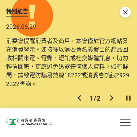
特別通告
關閉
2026.06.29
消委會提醒消費者及商戶，本會僅於官方網站發
布消費警示。如接獲以消委會名義發出的產品回
收相關來電、電郵、短訊或社交媒體訊息，切勿
輕信回應，更應避免透露任何個人資料。如有疑
問，請致電防騙易熱線18222或消委會熱線2929
2222查詢。
1
/
2
上一個
下一個
開
Skip to main content
目
消費者委員會