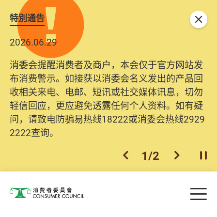
特別通告
关闭
2026.06.29
消委会提醒消费者及商户，本会仅于官方网站发
布消费警示。如接获以消委会名义发出的产品回
收相关来电、电邮、短讯或社交媒体讯息，切勿
轻信回应，更应避免透露任何个人资料。如有疑
问，请致电防骗易热线18222或消委会热线2929
2222查询。
1
/
2
上一个
下一个
开
Skip to main content
目
消费者委员会