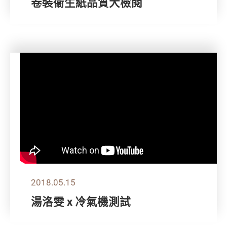
卷裝衞生紙品質大檢閱
2018.05.15
湯洛雯 x 冷氣機測試