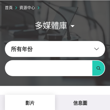
首頁
資源中心
多媒體庫
所有年份
關鍵字
搜尋
影片
信息圖