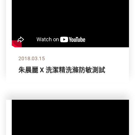
2018.03.15
朱晨麗 X 洗潔精洗滌防敏測試