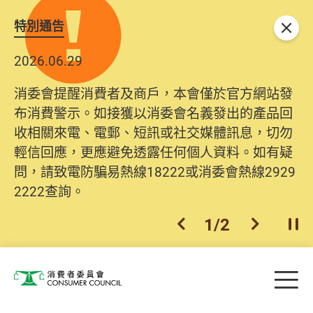
特別通告
關閉
2026.06.29
2025.10.31
消委會提醒消費者及商戶，本會僅於官方網站發
為提升使用者體驗及網絡安全，本會的投訴處理
布消費警示。如接獲以消委會名義發出的產品回
系統已經進行升級及推出新功能。由2025年11月
收相關來電、電郵、短訊或社交媒體訊息，切勿
10日起，消費者需要提供基本聯絡資料（包括姓
輕信回應，更應避免透露任何個人資料。如有疑
名、電郵及電話）註冊帳戶，才可提交投訴、查
問，請致電防騙易熱線18222或消委會熱線2929
詢及建議。所有提交紀錄將清晰整合於帳戶中，
2222查詢。
方便日後作出跟進。
2
/
2
上一個
下一個
開
Skip to main content
目
消費者委員會