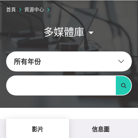
首頁
資源中心
多媒體庫
所有年份
關鍵字
搜尋
影片
信息圖