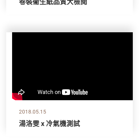
卷裝衞生紙品質大檢閱
2018.05.15
湯洛雯 x 冷氣機測試