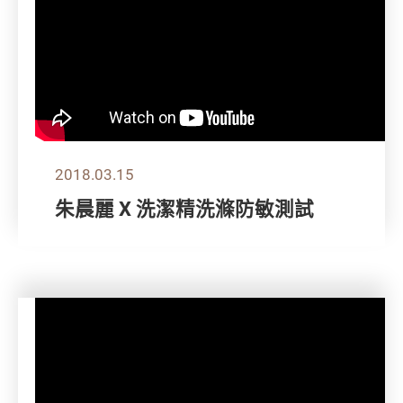
2018.03.15
朱晨麗 X 洗潔精洗滌防敏測試