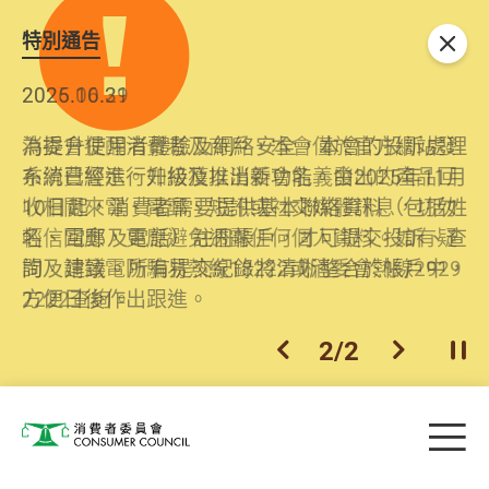
特別通告
關閉
2026.06.29
2025.10.31
消委會提醒消費者及商戶，本會僅於官方網站發
為提升使用者體驗及網絡安全，本會的投訴處理
布消費警示。如接獲以消委會名義發出的產品回
系統已經進行升級及推出新功能。由2025年11月
收相關來電、電郵、短訊或社交媒體訊息，切勿
10日起，消費者需要提供基本聯絡資料（包括姓
輕信回應，更應避免透露任何個人資料。如有疑
名、電郵及電話）註冊帳戶，才可提交投訴、查
問，請致電防騙易熱線18222或消委會熱線2929
詢及建議。所有提交紀錄將清晰整合於帳戶中，
2222查詢。
方便日後作出跟進。
2
/
2
上一個
下一個
開
Skip to main content
目
消費者委員會