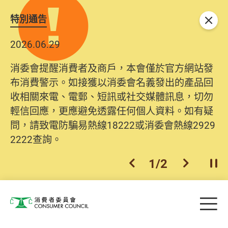
特別通告
關閉
2026.06.29
消委會提醒消費者及商戶，本會僅於官方網站發
布消費警示。如接獲以消委會名義發出的產品回
收相關來電、電郵、短訊或社交媒體訊息，切勿
輕信回應，更應避免透露任何個人資料。如有疑
問，請致電防騙易熱線18222或消委會熱線2929
2222查詢。
1
/
2
上一個
下一個
開
Skip to main content
目
消費者委員會