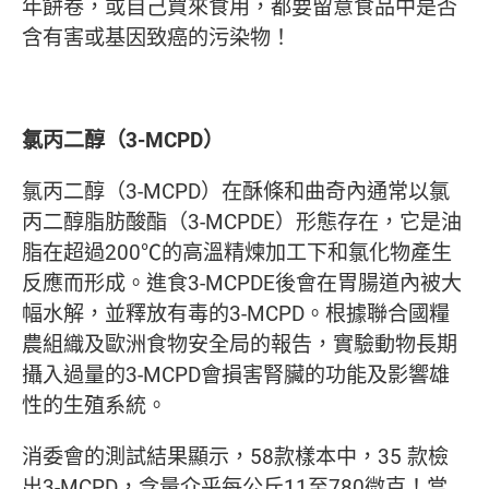
年餅卷，或自己買來食用，都要留意食品中是否
含有害或基因致癌的污染物！
氯丙二醇（3-MCPD）
氯丙二醇（3-MCPD）在酥條和曲奇內通常以氯
丙二醇脂肪酸酯（3-MCPDE）形態存在，它是油
脂在超過200℃的高溫精煉加工下和氯化物產生
反應而形成。進食3-MCPDE後會在胃腸道內被大
幅水解，並釋放有毒的3-MCPD。根據聯合國糧
農組織及歐洲食物安全局的報告，實驗動物長期
攝入過量的3-MCPD會損害腎臟的功能及影響雄
性的生殖系統。
消委會的測試結果顯示，58款樣本中，35 款檢
出3-MCPD，含量介乎每公斤11至780微克！當