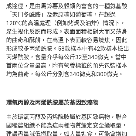
成途徑，是由馬鈴薯及穀類內富含的一種氨基酸
「天門冬酰胺」及還原糖如葡萄糖，在超過
120℃的高溫處理（例如烤焗及油炸）情況下，
產生褐化反應而形成。表面面積相對大而又薄身
的曲奇和酥餅，在高溫下表面較容易燒焦，因此
形成較多丙烯酰胺。58款樣本中有42款樣本檢出
丙烯酰胺，含量介乎每公斤32至340微克。當中
首兩位含量最高，附有營養標籤的預先包裝樣本
均為曲奇，每公斤分別含340微克和300微克。
環氧丙醇及丙烯酰胺屬於基因致癌物
由於環氧丙醇及丙烯酰胺屬於基因致癌物，聯合
國糧農組織不能為這兩種物質釐定安全攝取量，
建議盡量減低攝取量，如大量進食，可能會增加