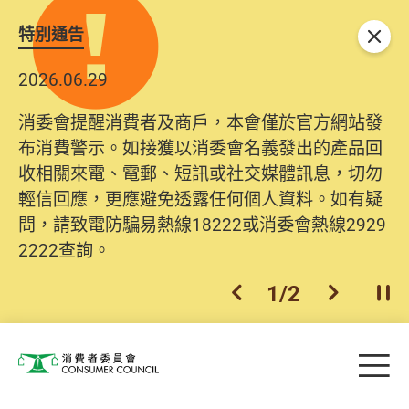
特別通告
關閉
2026.06.29
消委會提醒消費者及商戶，本會僅於官方網站發
布消費警示。如接獲以消委會名義發出的產品回
收相關來電、電郵、短訊或社交媒體訊息，切勿
輕信回應，更應避免透露任何個人資料。如有疑
問，請致電防騙易熱線18222或消委會熱線2929
2222查詢。
1
/
2
上一個
下一個
開
Skip to main content
目
消費者委員會