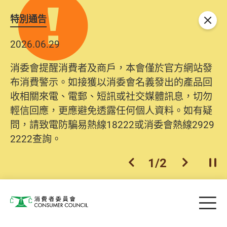
特別通告
關閉
2026.06.29
消委會提醒消費者及商戶，本會僅於官方網站發
布消費警示。如接獲以消委會名義發出的產品回
收相關來電、電郵、短訊或社交媒體訊息，切勿
輕信回應，更應避免透露任何個人資料。如有疑
問，請致電防騙易熱線18222或消委會熱線2929
2222查詢。
1
/
2
上一個
下一個
開
Skip to main content
目
消費者委員會