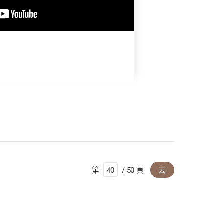
第
/ 50 頁
去