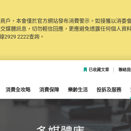
及商戶，本會僅於官方網站發布消費警示。如接獲以消委
網絡安全，本會的投訴處理系統已經進行升級及推出新功能
社交媒體訊息，切勿輕信回應，更應避免透露任何個人資
本聯絡資料（包括姓名、電郵及電話）註冊帳戶，才可提
2929 2222查詢。
帳戶中，方便日後作出跟進。
已收藏文章
聯絡我
消費全攻略
消費保障
樂齡生活
投訴及服務