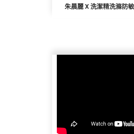
朱晨麗 X 洗潔精洗滌防