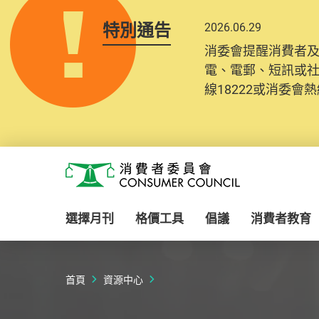
特別通告
2026.06.29
2025.10.31
消委會提醒消費者
為提升使用者體驗及
電、電郵、短訊或
消費者需要提供基
線18222或消委會熱線
紀錄將清晰整合於
Skip to main content
消費者委員會
選擇月刊
格價工具
倡議
消費者教育
首頁
資源中心