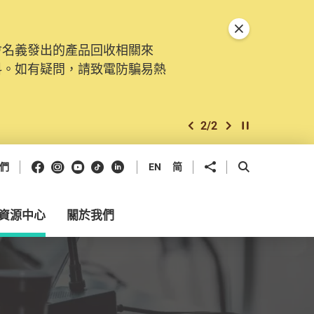
關閉特別通告
會名義發出的產品回收相關來
。由2025年11月10日起，
料。如有疑問，請致電防騙易熱
交投訴、查詢及建議。所有提交
2
/
2
上一個
下一個
開始/暫停幻燈
Facebook
Instagram
Youtube
抖音
領英
分享到
開啟搜尋框
們
EN
简
資源中心
關於我們