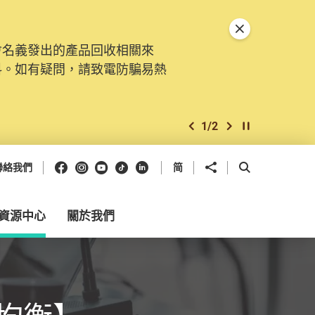
關閉特別通告
會名義發出的產品回收相關來
料。如有疑問，請致電防騙易熱
1
/
2
上一個
下一個
開始/暫停幻燈
Facebook
Instagram
Youtube
抖音
領英
分享到
開啟搜尋框
聯絡我們
简
資源中心
關於我們