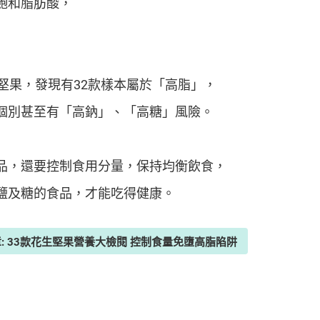
飽和脂肪酸，
堅果，發現有32款樣本屬於「高脂」，
個別甚至有「高鈉」、「高糖」風險。
品，還要控制食用分量，保持均衡飲食，
鹽及糖的食品，才能吃得健康。
章: 33款花生堅果營養大檢閱 控制食量免墮高脂陷阱