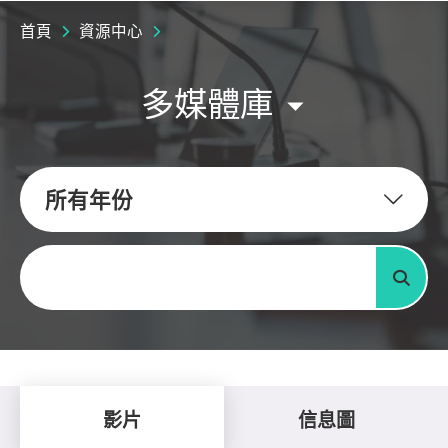
首頁
資源中心
多媒體庫
所有年份
關鍵字
搜尋
影片
信息圖