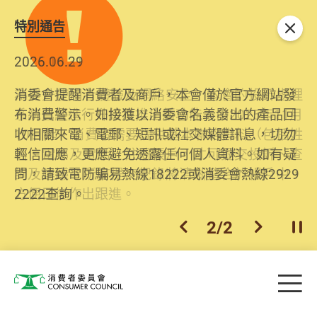
特別通告
關閉
2026.06.29
2025.10.31
消委會提醒消費者及商戶，本會僅於官方網站發
為提升使用者體驗及網絡安全，本會的投訴處理
布消費警示。如接獲以消委會名義發出的產品回
系統已經進行升級及推出新功能。由2025年11月
收相關來電、電郵、短訊或社交媒體訊息，切勿
10日起，消費者需要提供基本聯絡資料（包括姓
輕信回應，更應避免透露任何個人資料。如有疑
名、電郵及電話）註冊帳戶，才可提交投訴、查
問，請致電防騙易熱線18222或消委會熱線2929
詢及建議。所有提交紀錄將清晰整合於帳戶中，
2222查詢。
方便日後作出跟進。
2
/
2
上一個
下一個
開
Skip to main content
目
消費者委員會