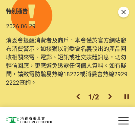
特別通告
關閉
2026.06.29
消委會提醒消費者及商戶，本會僅於官方網站發
布消費警示。如接獲以消委會名義發出的產品回
收相關來電、電郵、短訊或社交媒體訊息，切勿
輕信回應，更應避免透露任何個人資料。如有疑
問，請致電防騙易熱線18222或消委會熱線2929
2222查詢。
1
/
2
上一個
下一個
開
Skip to main content
目
消費者委員會