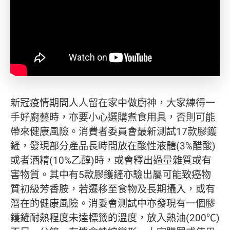
新冠疫情期間人人留在家中做廚神，大家練得一
手好廚藝時，亦要小心選購煮食用具，否則可能
帶來健康風險。消費者委員會最新測試17款膠鑊
鏟，發現部分產品長時間放在酸性液體(3%醋酸)
或者酒精(10%乙醇)時，或會釋出過量雜質或有
害物質。其中有5款膠鑊鏟亦驗出屬可能致癌物
質初級芳香胺，若遷移至食物及長期攝入，或有
潛在的健康風險。消委會測試中亦發現有一個膠
鑊鏟耐熱程度未達標籤的溫度，放入熱油(200℃)