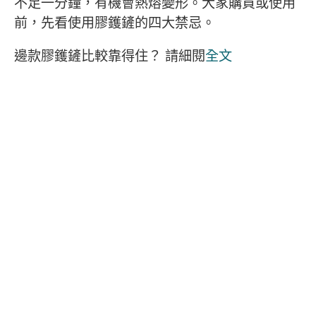
不足一分鐘，有機會熱熔變形。大家購買或使用
前，先看使用膠鑊鏟的四大禁忌。
邊款膠鑊鏟比較靠得住？ 請細閱
全文