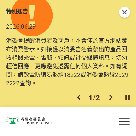
特別通告
關閉
2026.06.29
消委會提醒消費者及商戶，本會僅於官方網站發
布消費警示。如接獲以消委會名義發出的產品回
收相關來電、電郵、短訊或社交媒體訊息，切勿
輕信回應，更應避免透露任何個人資料。如有疑
問，請致電防騙易熱線18222或消委會熱線2929
2222查詢。
1
/
2
上一個
下一個
開
Skip to main content
目
消費者委員會