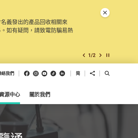
關閉特別通告
會名義發出的產品回收相關來
料。如有疑問，請致電防騙易熱
1
/
2
上一個
下一個
開始/暫停幻燈
Facebook
Instagram
Youtube
抖音
領英
分享到
開啟搜尋框
聯絡我們
简
資源中心
關於我們