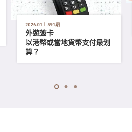
2026.01
591期
外遊簽卡
以港幣或當地貨幣支付最划
算？
1
2
3