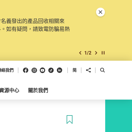
關閉特別通告
會名義發出的產品回收相關來
料。如有疑問，請致電防騙易熱
1
/
2
上一個
下一個
開始/暫停幻燈
Facebook
Instagram
Youtube
抖音
領英
分享到
開啟搜尋框
聯絡我們
简
資源中心
關於我們
收藏