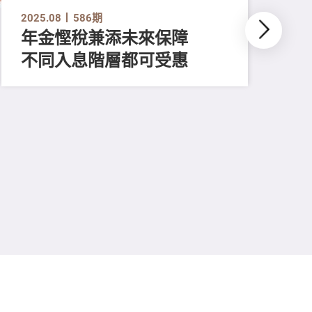
2025.08
586期
年金慳稅兼添未來保障
不同入息階層都可受惠
202
推
平
多
保