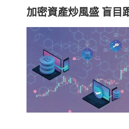
加密資產炒風盛 盲目