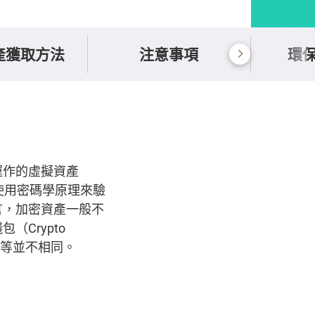
產獲取方法
注意事項
環
用來運作的虛擬資產
並使用密碼學原理來驗
言，加密資產一般不
Crypto
元等並不相同。