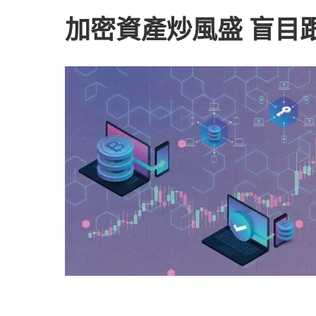
加密資產炒風盛 盲目