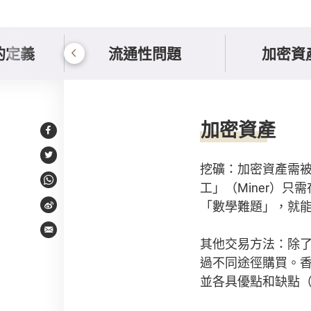
的定義
流通性問題
加密資
加密資產獲取方法
加密資產
Facebook
Twitter
挖礦：加密資產需被
工」（Miner）
WhatsApp
「數學難題」，就
Weibo
Email
其他交易方法：除
過不同途徑購買。香
並各具優點和缺點