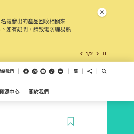
關閉特別通告
會名義發出的產品回收相關來
料。如有疑問，請致電防騙易熱
1
/
2
上一個
下一個
開始/暫停幻燈
Facebook
Instagram
Youtube
抖音
領英
分享到
開啟搜尋框
聯絡我們
简
資源中心
關於我們
收藏